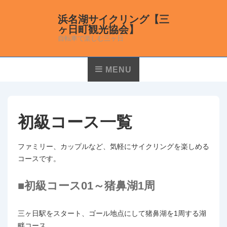
↓
メ
浜名湖サイクリング【三
ヶ日町観光協会】
イ
自転車で楽しむ三ヶ日
ン
コ
メ
ン
メ
MENU
イ
ニ
テ
ュ
ン
ン
ー
ナ
ツ
ビ
へ
初級コース一覧
ゲ
ス
ー
キ
ファミリー、カップルなど、気軽にサイクリングを楽しめる
シ
ッ
コースです。
ョ
プ
ン
■初級コース01～猪鼻湖1周
三ヶ日駅をスタート、ゴール地点にして猪鼻湖を1周する湖
畔コース